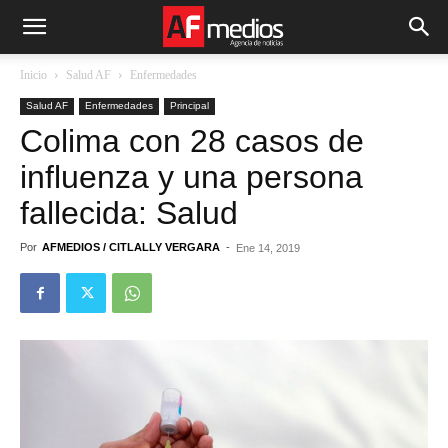
Inicio
Salud AF
Enfermedades
Salud AF
Enfermedades
Principal
Colima con 28 casos de
influenza y una persona
fallecida: Salud
Por
AFMEDIOS / CITLALLY VERGARA
-
Ene 14, 2019