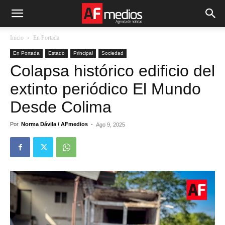
Inicio
En Portada
En Portada
Estado
Principal
Sociedad
Colapsa histórico edificio del
extinto periódico El Mundo
Desde Colima
Por
Norma Dávila / AFmedios
-
Ago 9, 2025