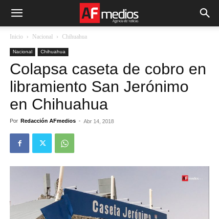
Inicio
Nacional
Chihuahua
Nacional
Chihuahua
Colapsa caseta de cobro en
libramiento San Jerónimo
en Chihuahua
Por
Redacción AFmedios
-
Abr 14, 2018