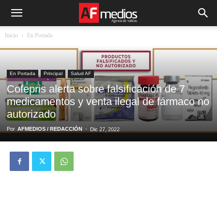
Inicio
En Portada
En Portada
Principal
Salud AF
Cofepris alerta sobre falsificación de 7
medicamentos y venta ilegal de fármaco no
autorizado
Por
AFMEDIOS / REDACCIÓN
-
Dic 27, 2022