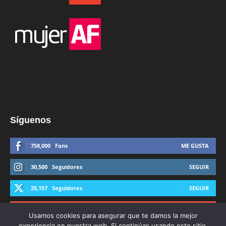
Síguenos
758,000
Fans
ME GUSTA
30,500
Seguidores
SEGUIR
25,157
Seguidores
SEGUIR
44,600
Suscriptores
SUSCRIBIRTE
Usamos cookies para asegurar que te damos la mejor
experiencia en nuestra web. Si continúas usando este sitio,