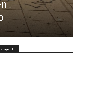
en
o
Búsquedas