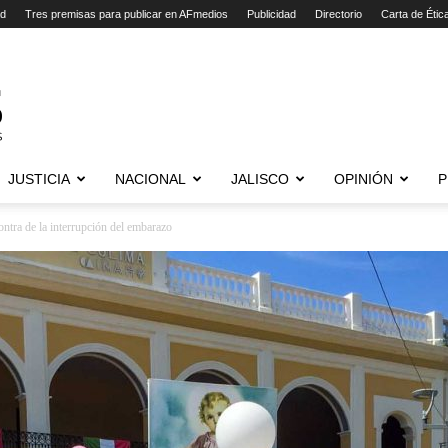
ad
Tres premisas para publicar en AFmedios
Publicidad
Directorio
Carta de Étic
JUSTICIA
NACIONAL
JALISCO
OPINIÓN
P
ntra de la interrupción del embarazo