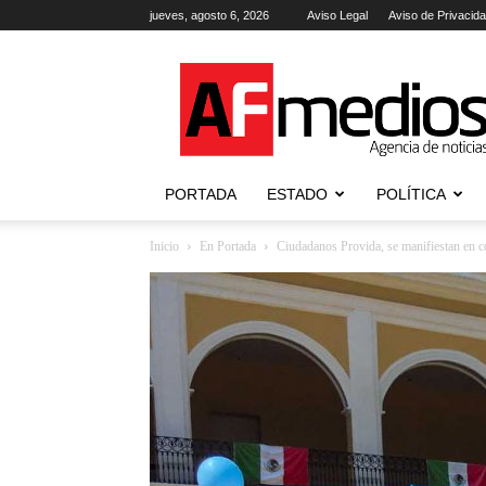
jueves, agosto 6, 2026
Aviso Legal
Aviso de Privacid
AFmedios
.-
Agencia
de
Noticias
PORTADA
ESTADO
POLÍTICA
Inicio
En Portada
Ciudadanos Provida, se manifiestan en co