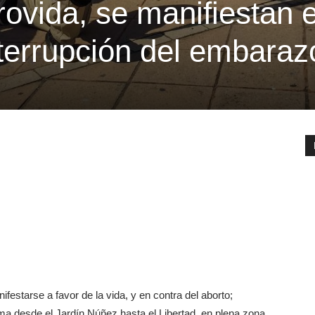
ovida, se manifiestan 
nterrupción del embaraz
ifestarse a favor de la vida, y en contra del aborto;
ima desde el Jardín Núñez hasta el Libertad, en plena zona