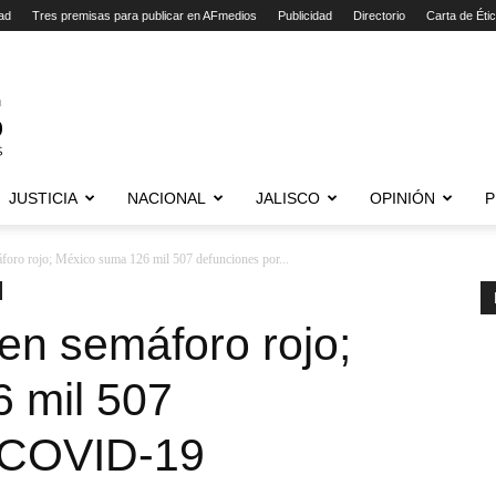
ad
Tres premisas para publicar en AFmedios
Publicidad
Directorio
Carta de Éti
JUSTICIA
NACIONAL
JALISCO
OPINIÓN
P
foro rojo; México suma 126 mil 507 defunciones por...
en semáforo rojo;
 mil 507
 COVID-19