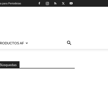
ca para Periodistas
RODUCTOS AF
Búsquedas