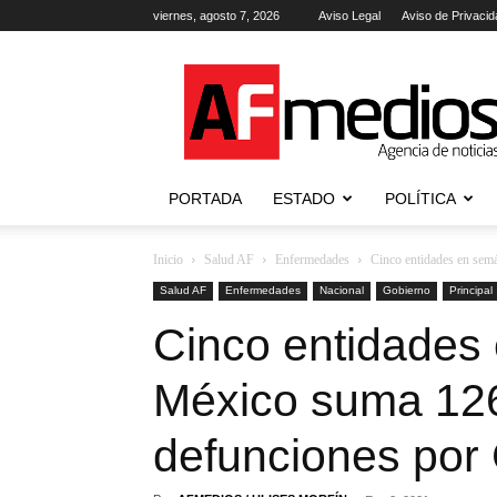
viernes, agosto 7, 2026
Aviso Legal
Aviso de Privacid
AFmedios
.-
Agencia
de
Noticias
PORTADA
ESTADO
POLÍTICA
Inicio
Salud AF
Enfermedades
Cinco entidades en semá
Salud AF
Enfermedades
Nacional
Gobierno
Principal
Cinco entidades 
México suma 126
defunciones por