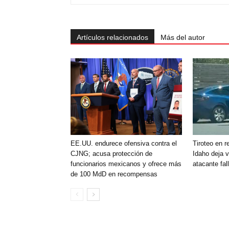
Artículos relacionados
Más del autor
EE.UU. endurece ofensiva contra el
Tiroteo en r
CJNG; acusa protección de
Idaho deja 
funcionarios mexicanos y ofrece más
atacante fal
de 100 MdD en recompensas