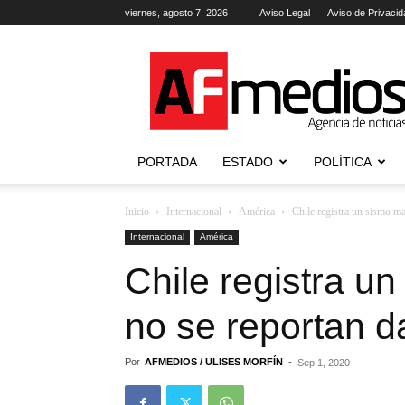
viernes, agosto 7, 2026
Aviso Legal
Aviso de Privacid
AFmedios
.-
Agencia
de
Noticias
PORTADA
ESTADO
POLÍTICA
Inicio
Internacional
América
Chile registra un sismo ma
Internacional
América
Chile registra u
no se reportan d
Por
AFMEDIOS / ULISES MORFÍN
-
Sep 1, 2020