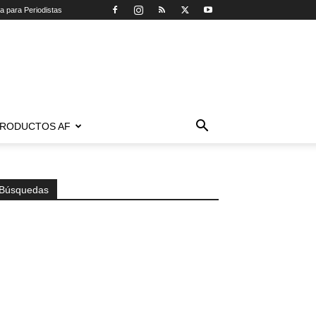
ca para Periodistas
RODUCTOS AF
Búsquedas