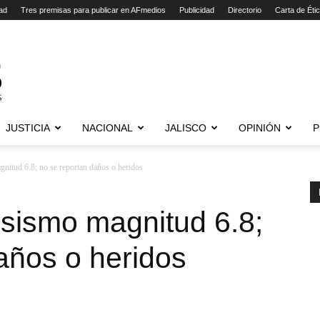
ad
Tres premisas para publicar en AFmedios
Publicidad
Directorio
Carta de Éti
JUSTICIA
NACIONAL
JALISCO
OPINIÓN
P
gnitud 6.8; no se reportan daños o heridos
n sismo magnitud 6.8;
años o heridos