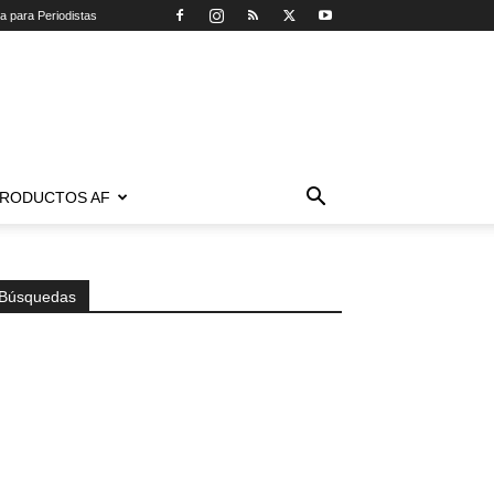
ca para Periodistas
RODUCTOS AF
Búsquedas