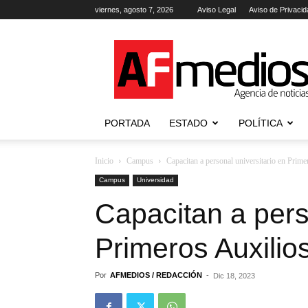
viernes, agosto 7, 2026
Aviso Legal
Aviso de Privacid
AFmedios
.-
Agencia
de
Noticias
PORTADA
ESTADO
POLÍTICA
Inicio
Campus
Capacitan a personal universitario en Prime
Campus
Universidad
Capacitan a pers
Primeros Auxilio
Por
AFMEDIOS / REDACCIÓN
-
Dic 18, 2023