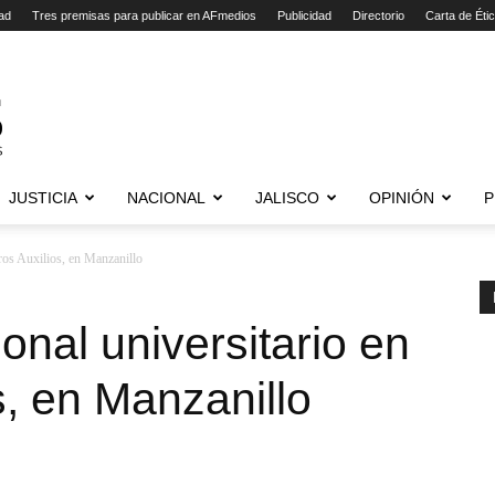
ad
Tres premisas para publicar en AFmedios
Publicidad
Directorio
Carta de Éti
JUSTICIA
NACIONAL
JALISCO
OPINIÓN
P
ros Auxilios, en Manzanillo
onal universitario en
s, en Manzanillo