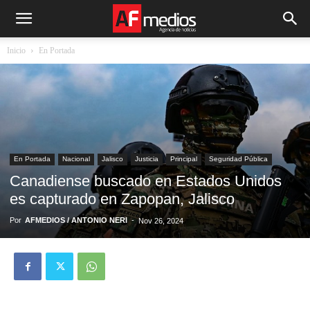
Inicio
En Portada
En Portada
Nacional
Jalisco
Justicia
Principal
Seguridad Pública
Canadiense buscado en Estados Unidos
es capturado en Zapopan, Jalisco
Por
AFMEDIOS / ANTONIO NERI
-
Nov 26, 2024