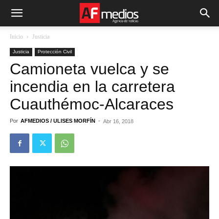
Inicio
Justicia
Justicia
Protección Civil
Camioneta vuelca y se
incendia en la carretera
Cuauthémoc-Alcaraces
Por
AFMEDIOS / ULISES MORFÍN
-
Abr 16, 2018