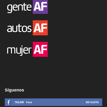
Síguenos
758,000
Fans
ME GUSTA