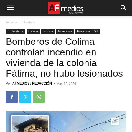
Inicio
En Portada
En Portada
Estado
Justicia
Municipios
Protección Civil
Bomberos de Colima
controlan incendio en
vivienda de la colonia
Fátima; no hubo lesionados
Por
AFMEDIOS / REDACCIÓN
-
May 12, 2026