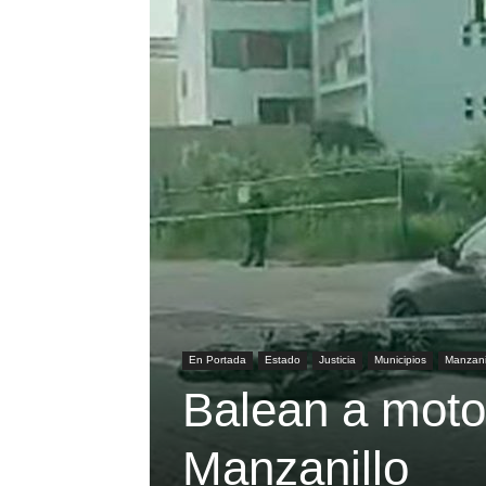
En Portada
Estado
Justicia
Municipios
Manzani
Balean a motoc
Manzanillo