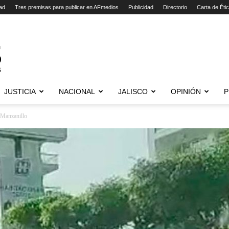
ad
Tres premisas para publicar en AFmedios
Publicidad
Directorio
Carta de Éti
JUSTICIA
NACIONAL
JALISCO
OPINIÓN
P
 Manzanillo