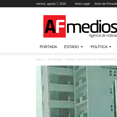
viernes, agosto 7, 2026
Aviso Legal
Aviso de Privacid
AFmedios
.-
Agencia
de
Noticias
PORTADA
ESTADO
POLÍTICA
Inicio
En Portada
Balean a motociclista en el Boulevard de