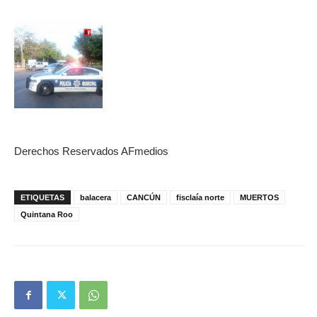
Derechos Reservados AFmedios
ETIQUETAS
balacera
CANCÚN
fisclaía norte
MUERTOS
Quintana Roo