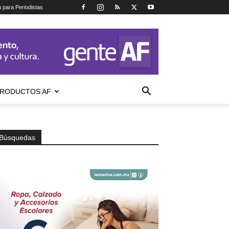
a para Periodistas
RODUCTOS AF
Búsquedas