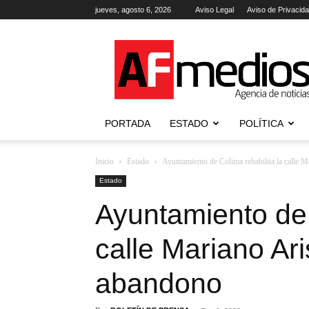
jueves, agosto 6, 2026
Aviso Legal
Aviso de Privacid
AFmedios
.-
Agencia
de
Noticias
PORTADA
ESTADO
POLÍTICA
Inicio
Estado
Ayuntamiento de Colima rehabilita la calle Ma
Estado
Ayuntamiento de 
calle Mariano Ari
abandono