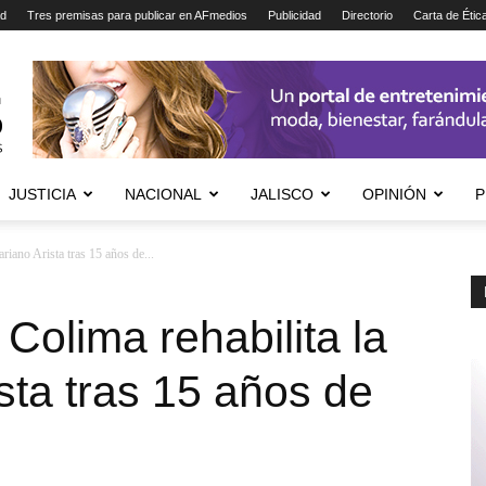
ad
Tres premisas para publicar en AFmedios
Publicidad
Directorio
Carta de Étic
JUSTICIA
NACIONAL
JALISCO
OPINIÓN
P
riano Arista tras 15 años de...
Colima rehabilita la
sta tras 15 años de