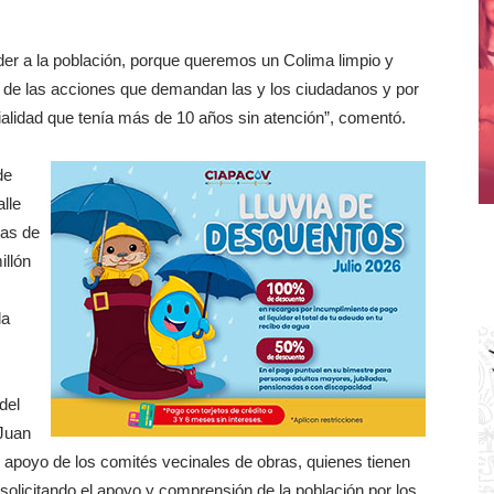
r a la población, porque queremos un Colima limpio y
r de las acciones que demandan las y los ciudadanos y por
alidad que tenía más de 10 años sin atención”, comentó.
de
lle
das de
illón
la
del
 Juan
apoyo de los comités vecinales de obras, quienes tienen
 solicitando el apoyo y comprensión de la población por los