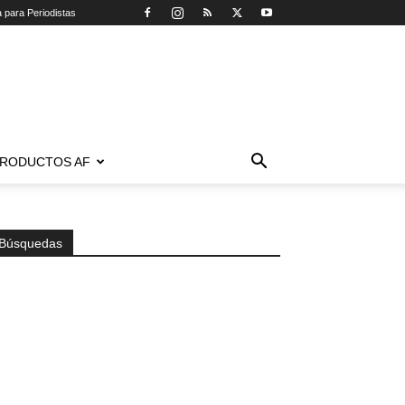
a para Periodistas
RODUCTOS AF
Búsquedas