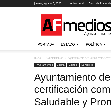
jueves, agosto 6, 2026
Aviso Legal
Aviso de Privacid
AFmedios
.-
Agencia
de
Noticias
PORTADA
ESTADO
POLÍTICA
Inicio
Ayuntamientos
Ayuntamiento de Colima recibe certi
Ayuntamientos
Colima
Estado
Municipios
Ayuntamiento de
certificación co
Saludable y Prom