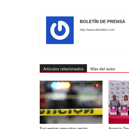
BOLETÍN DE PRENSA
http://www.afmedios.com
Artículos relacionados
Más del autor
Encuentran presuntos restos
‎Anuncia Te