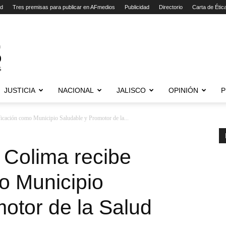
ad
Tres premisas para publicar en AFmedios
Publicidad
Directorio
Carta de Étic
JUSTICIA
NACIONAL
JALISCO
OPINIÓN
P
ficación como Municipio Saludable y Promotor de la...
 Colima recibe
mo Municipio
otor de la Salud