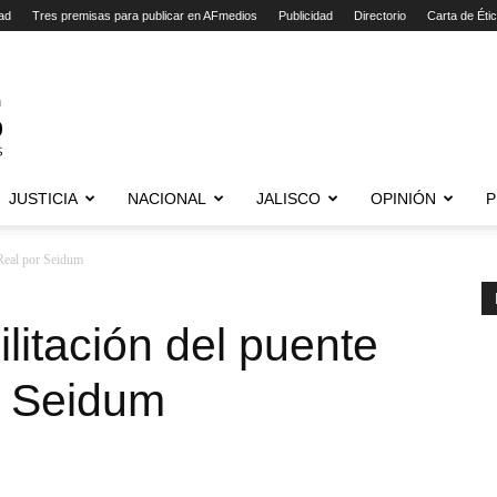
ad
Tres premisas para publicar en AFmedios
Publicidad
Directorio
Carta de Éti
JUSTICIA
NACIONAL
JALISCO
OPINIÓN
P
 Real por Seidum
litación del puente
r Seidum