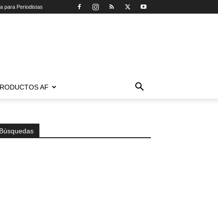
ca para Periodistas
RODUCTOS AF
Búsquedas