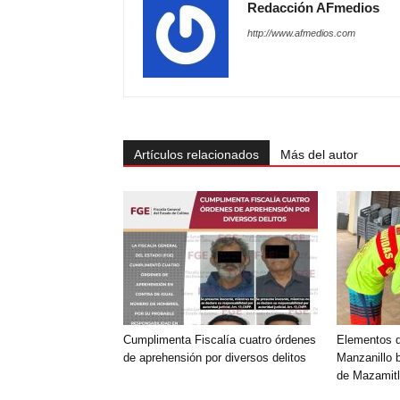
Redacción AFmedios
http://www.afmedios.com
Artículos relacionados
Más del autor
Cumplimenta Fiscalía cuatro órdenes
Elementos 
de aprehensión por diversos delitos
Manzanillo 
de Mazamitl