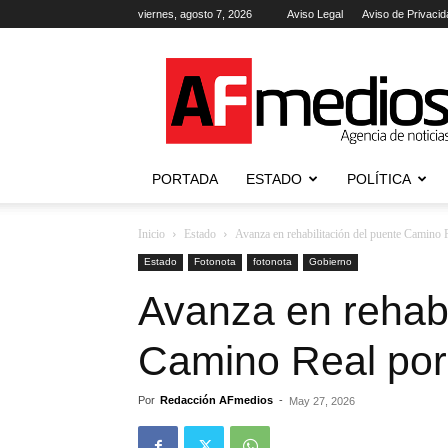
viernes, agosto 7, 2026
Aviso Legal
Aviso de Privacid
AFmedios
.-
Agencia
de
Noticias
PORTADA
ESTADO
POLÍTICA
Inicio
Estado
Avanza en rehabilitación del puente Camino
Estado
Fotonota
fotonota
Gobierno
Avanza en rehabi
Camino Real po
Por
Redacción AFmedios
-
May 27, 2026