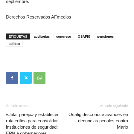
septiembre.
Derechos Reservados AFmedios
ETIQUETAS
auditorías
congreso
OSAFIG
pensiones
sefidec
Artículo anterior
Artículo siguiente
«Jalar parejo» y establecer
Osafig desconoce avances en
ruta crítica para consolidar
denuncias penales contra
instituciones de seguridad:
Mario
EPN a gobernadores