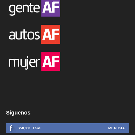
Síguenos
758,000
Fans
ME GUSTA