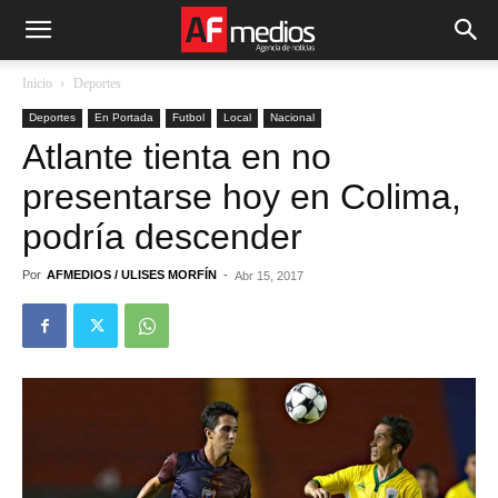
Inicio
Deportes
Deportes
En Portada
Futbol
Local
Nacional
Atlante tienta en no
presentarse hoy en Colima,
podría descender
Por
AFMEDIOS / ULISES MORFÍN
-
Abr 15, 2017