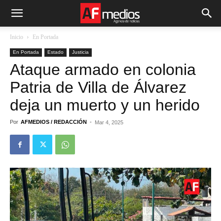
Inicio
En Portada
En Portada
Estado
Justicia
Ataque armado en colonia
Patria de Villa de Álvarez
deja un muerto y un herido
Por
AFMEDIOS / REDACCIÓN
-
Mar 4, 2025