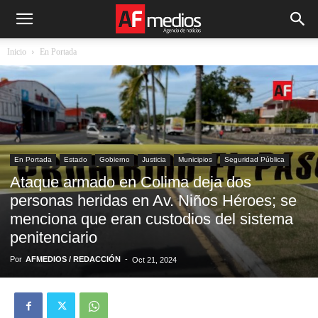
Inicio
En Portada
En Portada
Estado
Gobierno
Justicia
Municipios
Seguridad Pública
Ataque armado en Colima deja dos
personas heridas en Av. Niños Héroes; se
menciona que eran custodios del sistema
penitenciario
Por
AFMEDIOS / REDACCIÓN
-
Oct 21, 2024