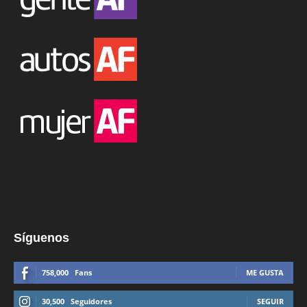
Síguenos
758,000
Fans
ME GUSTA
30,500
Seguidores
SEGUIR