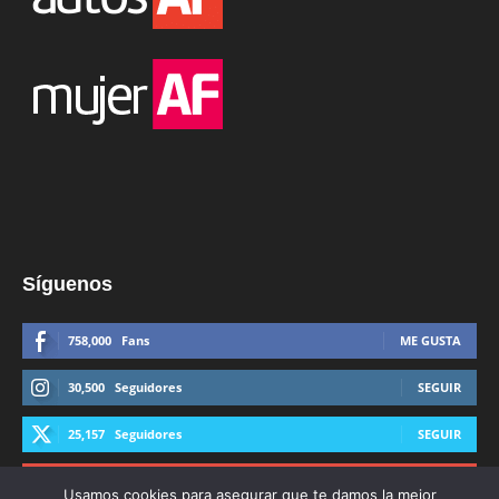
Síguenos
758,000
Fans
ME GUSTA
30,500
Seguidores
SEGUIR
25,157
Seguidores
SEGUIR
44,600
Suscriptores
SUSCRIBIRTE
Usamos cookies para asegurar que te damos la mejor