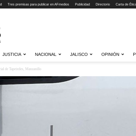
ad
Tres premisas para publicar en AFmedios
Publicidad
Directorio
Carta de Étic
JUSTICIA
NACIONAL
JALISCO
OPINIÓN
P
ial de Tapeixtles, Manzanillo