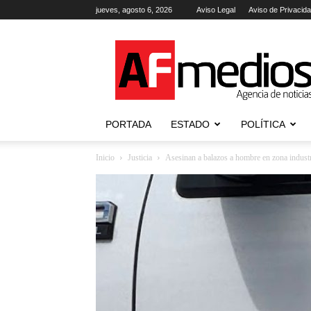
jueves, agosto 6, 2026
Aviso Legal
Aviso de Privacid
AFmedios
.-
Agencia
de
Noticias
PORTADA
ESTADO
POLÍTICA
Inicio
Justicia
Asesinan a balazos a hombre en zona industr