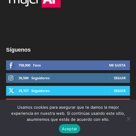
Síguenos
758,000
Fans
ME GUSTA
30,500
Seguidores
SEGUIR
25,157
Seguidores
SEGUIR
44,600
Suscriptores
SUSCRIBIRTE
Usamos cookies para asegurar que te damos la mejor
experiencia en nuestra web. Si continúas usando este sitio,
asumiremos que estás de acuerdo con ello.
Aceptar
© Derechos Reservados AFmedios 2021