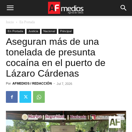
Inicio
En Portada
En Portada
Justicia
Nacional
Principal
Aseguran más de una
tonelada de presunta
cocaína en el puerto de
Lázaro Cárdenas
Por
AFMEDIOS / REDACCIÓN
-
Jul 7, 2026