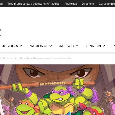
ad
Tres premisas para publicar en AFmedios
Publicidad
Directorio
Carta de Éti
JUSTICIA
NACIONAL
JALISCO
OPINIÓN
P
 Ninja Turtles: Shredder’s Revenge para Nintendo Switch