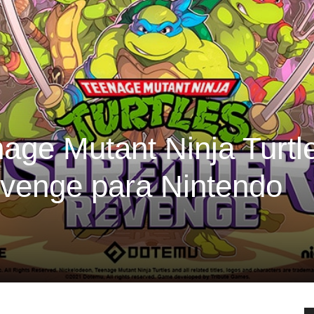
age Mutant Ninja Turtl
venge para Nintendo