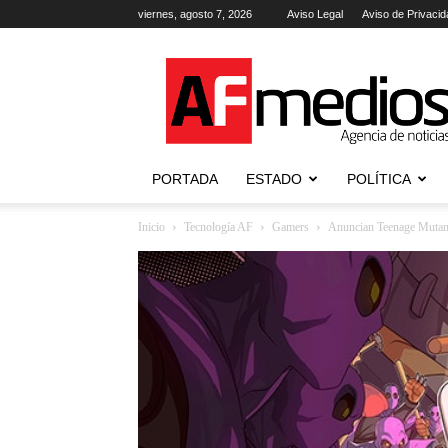
viernes, agosto 7, 2026
Aviso Legal
Aviso de Privacid
AFmedios
.-
Agencia
de
Noticias
PORTADA
ESTADO
POLÍTICA
Inicio
Tecnología AF
Gamers
Anuncian Teenage Mutant