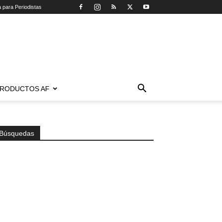
a para Periodistas
RODUCTOS AF
Búsquedas