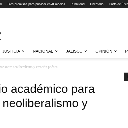
ad
Tres premisas para publicar en AFmedios
Publicidad
Directorio
Carta de Étic
JUSTICIA
NACIONAL
JALISCO
OPINIÓN
P
ar sobre neoliberalismo y creación poética
io académico para
 neoliberalismo y