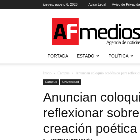
jueves, agosto 6, 2026
Aviso Legal
Aviso de Privacid
AFmedios
.-
Agencia
de
Noticias
PORTADA
ESTADO
POLÍTICA
Inicio
Campus
Anuncian coloquio académico para reflexion
Campus
Universidad
Anuncian coloqu
reflexionar sobre
creación poética