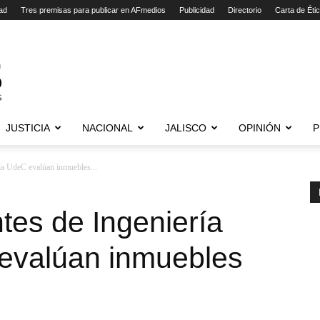
ad
Tres premisas para publicar en AFmedios
Publicidad
Directorio
Carta de Éti
JUSTICIA
NACIONAL
JALISCO
OPINIÓN
P
la UdeC evalúan inmuebles...
tes de Ingeniería
 evalúan inmuebles