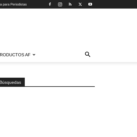
ca para Periodistas
RODUCTOS AF
Búsquedas