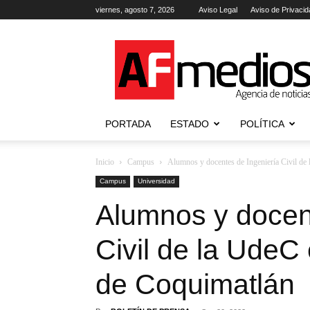
viernes, agosto 7, 2026
Aviso Legal
Aviso de Privacid
AFmedios
.-
Agencia
de
Noticias
PORTADA
ESTADO
POLÍTICA
Inicio
Campus
Alumnos y docentes de Ingeniería Civil de 
Campus
Universidad
Alumnos y docen
Civil de la UdeC
de Coquimatlán