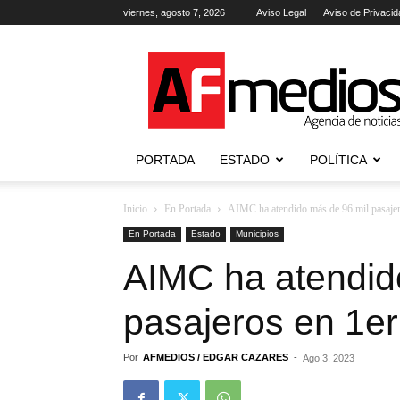
viernes, agosto 7, 2026
Aviso Legal
Aviso de Privacid
AFmedios
.-
Agencia
de
Noticias
PORTADA
ESTADO
POLÍTICA
Inicio
En Portada
AIMC ha atendido más de 96 mil pasajero
En Portada
Estado
Municipios
AIMC ha atendid
pasajeros en 1er
Por
AFMEDIOS / EDGAR CAZARES
-
Ago 3, 2023