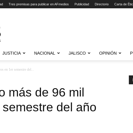
ad
Tres premisas para publicar en AFmedios
Publicidad
Directorio
Carta de Éti
JUSTICIA
NACIONAL
JALISCO
OPINIÓN
P
s en 1er semestre del...
o más de 96 mil
 semestre del año