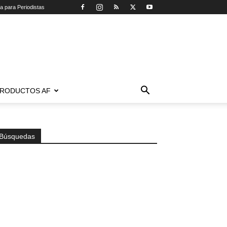
ca para Periodistas
RODUCTOS AF
Búsquedas