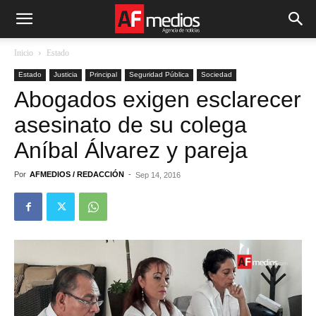
Inicio
Estado
Estado
Justicia
Principal
Seguridad Pública
Sociedad
Abogados exigen esclarecer
asesinato de su colega
Aníbal Álvarez y pareja
Por
AFMEDIOS / REDACCIÓN
-
Sep 14, 2016