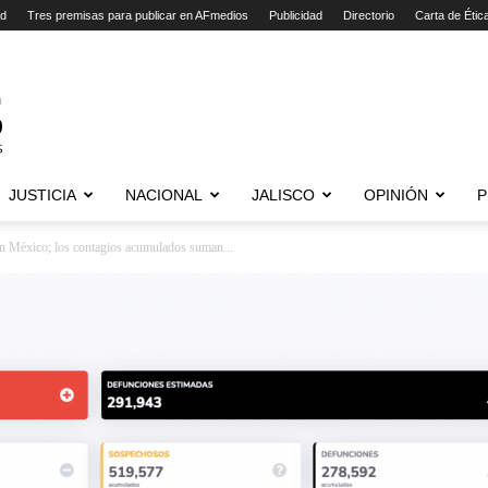
ad
Tres premisas para publicar en AFmedios
Publicidad
Directorio
Carta de Étic
JUSTICIA
NACIONAL
JALISCO
OPINIÓN
P
 México; los contagios acumulados suman...