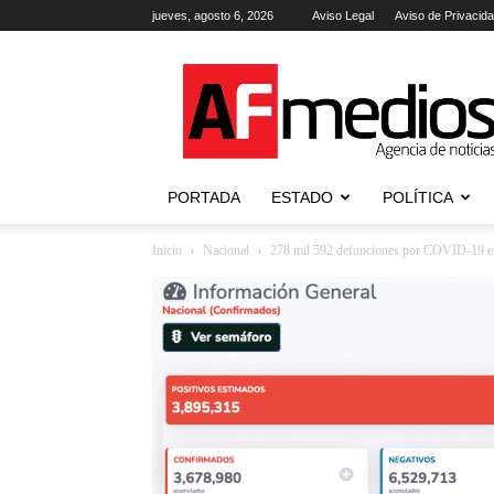
jueves, agosto 6, 2026
Aviso Legal
Aviso de Privacid
AFmedios
.-
Agencia
de
Noticias
PORTADA
ESTADO
POLÍTICA
Inicio
Nacional
278 mil 592 defunciones por COVID-19 en