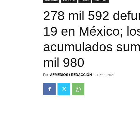
Nacional
Principal
Salud
Salud AF
278 mil 592 def
19 en México; lo
acumulados suma
mil 980
Por
AFMEDIOS / REDACCIÓN
-
Oct 3, 2021