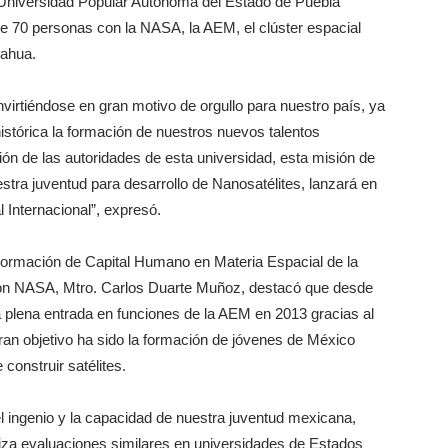
 Universidad Popular Autónoma del Estado de Puebla
 70 personas con la NASA, la AEM, el clúster espacial
ahua.
virtiéndose en gran motivo de orgullo para nuestro país, ya
stórica la formación de nuestros nuevos talentos
ión de las autoridades de esta universidad, esta misión de
tra juventud para desarrollo de Nanosatélites, lanzará en
 Internacional”, expresó.
Formación de Capital Humano en Materia Espacial de la
 con NASA, Mtro. Carlos Duarte Muñoz, destacó que desde
la plena entrada en funciones de la AEM en 2013 gracias al
ran objetivo ha sido la formación de jóvenes de México
construir satélites.
 ingenio y la capacidad de nuestra juventud mexicana,
za evaluaciones similares en universidades de Estados