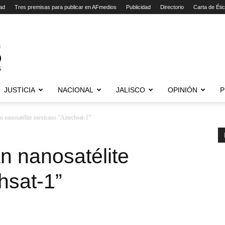
ad
Tres premisas para publicar en AFmedios
Publicidad
Directorio
Carta de Éti
JUSTICIA
NACIONAL
JALISCO
OPINIÓN
P
n nanosatélite mexicano “Aztechsat-1”
n nanosatélite
hsat-1”