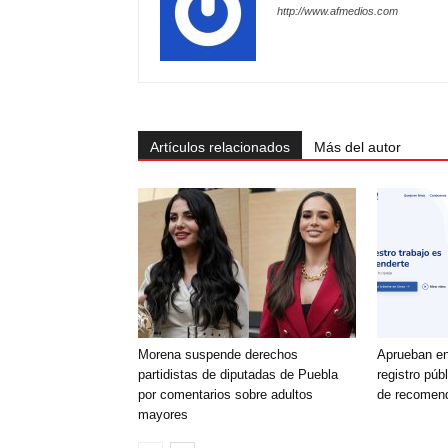
http://www.afmedios.com
Artículos relacionados
Más del autor
Morena suspende derechos
Aprueban en
partidistas de diputadas de Puebla
registro púb
por comentarios sobre adultos
de recomen
mayores