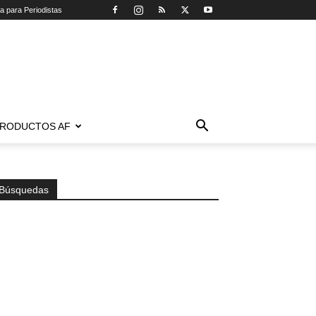
ca para Periodistas
RODUCTOS AF
Búsquedas