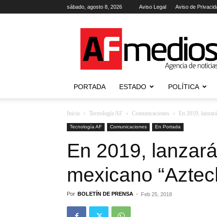
sábado, agosto 8, 2026
Aviso Legal
Aviso de Privacid
AFmedios
.-
Agencia
de
Noticias
PORTADA
ESTADO
POLÍTICA
Inicio
Tecnología AF
Comunicaciones
En 2019, lanzará
Tecnología AF
Comunicaciones
En Portada
En 2019, lanzará
mexicano “Aztec
Por
BOLETÍN DE PRENSA
-
Feb 25, 2018