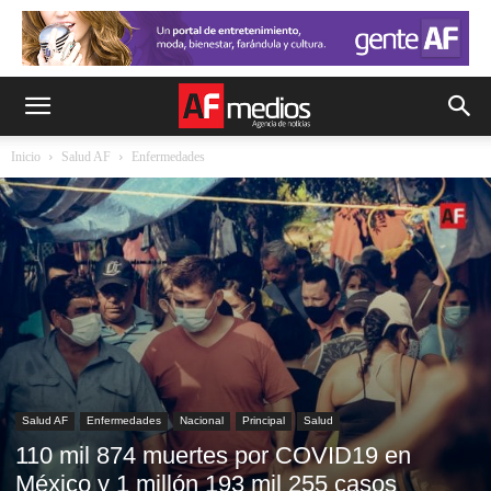
Inicio
Salud AF
Enfermedades
Salud AF
Enfermedades
Nacional
Principal
Salud
110 mil 874 muertes por COVID19 en
México y 1 millón 193 mil 255 casos