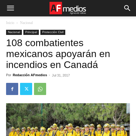
Inicio
Nacional
Nacional
Principal
Protección Civil
108 combatientes
mexicanos apoyarán en
incendios en Canadá
Por
Redacción AFmedios
-
Jul 31, 2017