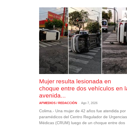
Mujer resulta lesionada en
choque entre dos vehículos en l
avenida...
-
AFMEDIOS / REDACCIÓN
Ago 7, 2026
Colima.- Una mujer de 42 años fue atendida por
paramédicos del Centro Regulador de Urgencias
Médicas (CRUM) luego de un choque entre dos