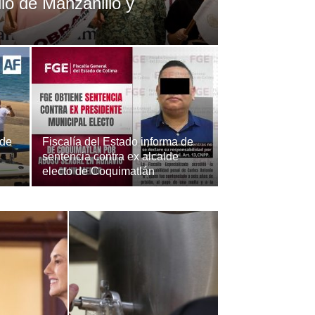
llo de Manzanillo y
 de
Fiscalía del Estado informa de
sentencia contra ex alcalde
electo de Coquimatlán