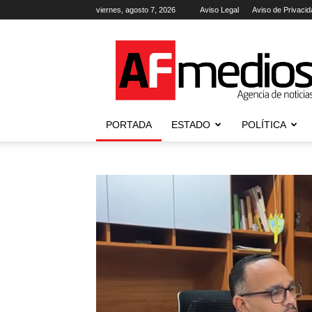
viernes, agosto 7, 2026
Aviso Legal
Aviso de Privacid
AFmedios
.-
Agencia
de
Noticias
PORTADA
ESTADO
POLÍTICA