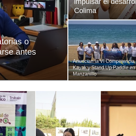
impulsar el desarro
Colima
torias o
arse antes
Anuncian la VI Competencia
Kayak y Stand Up Paddle en
Manzanillo