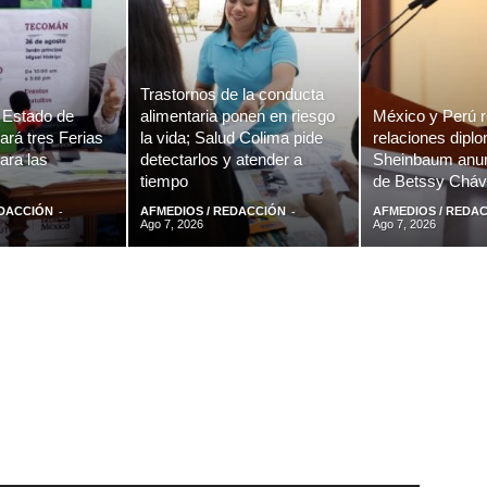
Trastornos de la conducta
 Estado de
alimentaria ponen en riesgo
México y Perú r
ará tres Ferias
la vida; Salud Colima pide
relaciones diplo
ara las
detectarlos y atender a
Sheinbaum anun
tiempo
de Betssy Chá
-
-
EDACCIÓN
AFMEDIOS / REDACCIÓN
AFMEDIOS / REDA
Ago 7, 2026
Ago 7, 2026