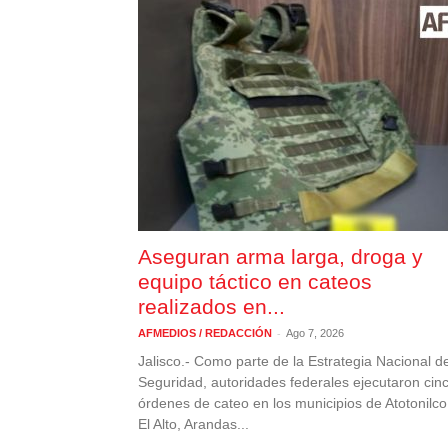
Aseguran arma larga, droga y
equipo táctico en cateos
realizados en...
-
AFMEDIOS / REDACCIÓN
Ago 7, 2026
Jalisco.- Como parte de la Estrategia Nacional d
Seguridad, autoridades federales ejecutaron cin
órdenes de cateo en los municipios de Atotonilco
El Alto, Arandas...