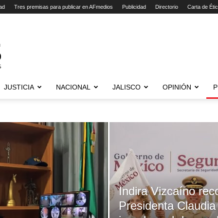
ad
Tres premisas para publicar en AFmedios
Publicidad
Directorio
Carta de Éti
JUSTICIA
NACIONAL
JALISCO
OPINIÓN
P
Indira Vizcaíno rec
Presidenta Claudi