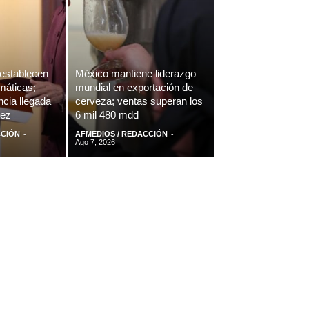
establecen
México mantiene liderazgo
máticas;
mundial en exportación de
cia llegada
cerveza; ventas superan los
vez
6 mil 480 mdd
-
-
CCIÓN
AFMEDIOS / REDACCIÓN
Ago 7, 2026