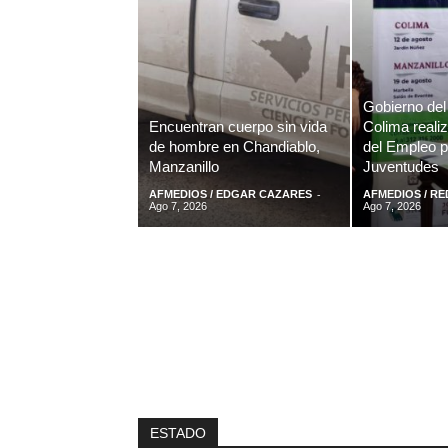
Gobierno del
Encuentran cuerpo sin vida
Colima realiz
de hombre en Chandiablo,
del Empleo p
Manzanillo
Juventudes
-
AFMEDIOS / EDGAR CAZARES
AFMEDIOS / R
Ago 7, 2026
Ago 7, 2026
ESTADO