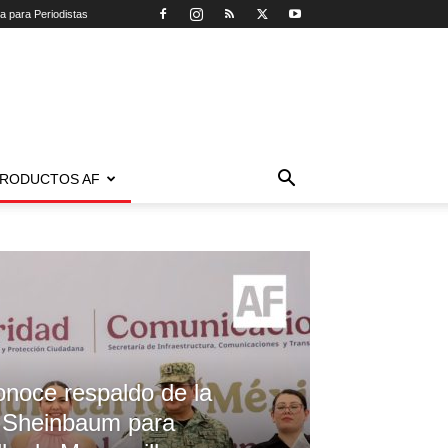
ca para Periodistas
RODUCTOS AF
onoce respaldo de la
a Sheinbaum para